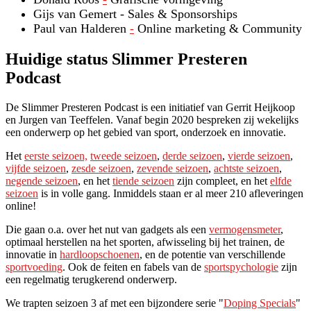
Gijs van Gemert - Sales & Sponsorships
Paul van Halderen
-
Online marketing & Community
Huidige status Slimmer Presteren
Podcast
De Slimmer Presteren Podcast is een initiatief van Gerrit Heijkoop
en Jurgen van Teeffelen. Vanaf begin 2020 bespreken zij wekelijks
een onderwerp op het gebied van sport, onderzoek en innovatie.
Het
eerste seizoen,
tweede seizoen
,
derde seizoen
,
vierde seizoen
,
vijfde seizoen
,
zesde seizoen
,
zevende seizoen
,
achtste seizoen
,
negende seizoen
, en het
tiende seizoen
zijn compleet, en het
elfde
seizoen
is in volle gang. Inmiddels staan er al meer 210 afleveringen
online!
Die gaan o.a. over het nut van gadgets als een
vermogensmeter
,
optimaal herstellen na het sporten, afwisseling bij het trainen, de
innovatie in
hardloopschoenen
, en de potentie van verschillende
sportvoeding
. Ook de feiten en fabels van de
sportspychologie
zijn
een regelmatig terugkerend onderwerp.
We trapten seizoen 3 af met een bijzondere serie "
Doping Specials
"