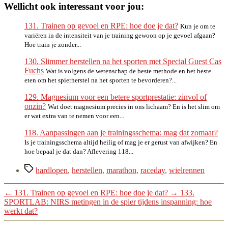
Wellicht ook interessant voor jou:
131. Trainen op gevoel en RPE: hoe doe je dat?
Kun je om te
variëren in de intensiteit van je training gewoon op je gevoel afgaan?
Hoe train je zonder...
130. Slimmer herstellen na het sporten met Special Guest Cas
Fuchs
Wat is volgens de wetenschap de beste methode en het beste
eten om het spierherstel na het sporten te bevorderen?...
129. Magnesium voor een betere sportprestatie: zinvol of
onzin?
Wat doet magnesium precies in ons lichaam? En is het slim om
er wat extra van te nemen voor een...
118. Aanpassingen aan je trainingsschema: mag dat zomaar?
Is je trainingsschema altijd heilig of mag je er gerust van afwijken? En
hoe bepaal je dat dan? Aflevering 118...
Tags
hardlopen
,
herstellen
,
marathon
,
raceday
,
wielrennen
←
131. Trainen op gevoel en RPE: hoe doe je dat?
→
133.
SPORTLAB: NIRS metingen in de spier tijdens inspanning: hoe
werkt dat?