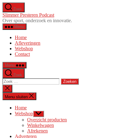
Ga
Zoek
naar
Slimmer Presteren Podcast
de
Over sport, onderzoek en innovatie.
inhoud
Menu
Home
Afleveringen
Webshop
Contact
Menu
Zoek
Zoeken
naar:
Zoeken
sluiten
Menu sluiten
Home
Webshop
Toon
submenu
Overzicht producten
Winkelwagen
Afrekenen
Adverteren