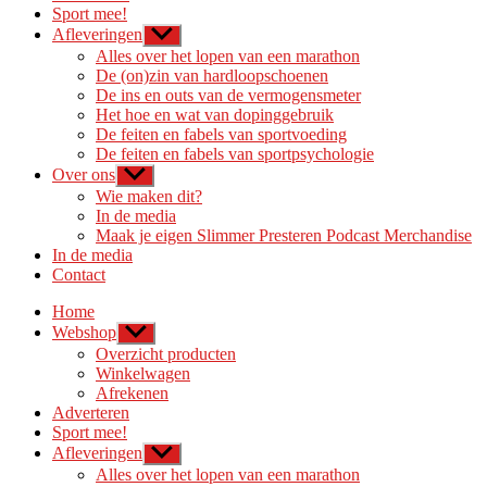
Sport mee!
Afleveringen
Toon
submenu
Alles over het lopen van een marathon
De (on)zin van hardloopschoenen
De ins en outs van de vermogensmeter
Het hoe en wat van dopinggebruik
De feiten en fabels van sportvoeding
De feiten en fabels van sportpsychologie
Over ons
Toon
submenu
Wie maken dit?
In de media
Maak je eigen Slimmer Presteren Podcast Merchandise
In de media
Contact
Home
Webshop
Toon
submenu
Overzicht producten
Winkelwagen
Afrekenen
Adverteren
Sport mee!
Afleveringen
Toon
submenu
Alles over het lopen van een marathon