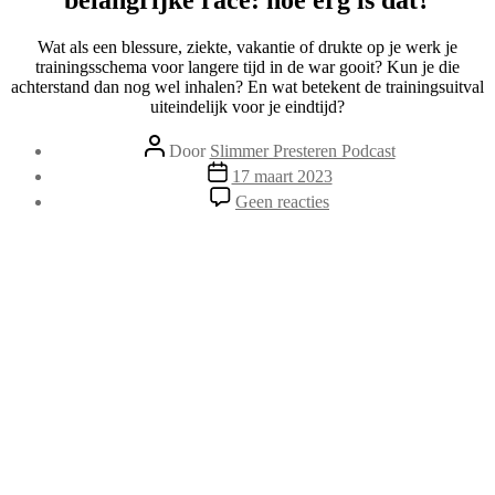
Wat als een blessure, ziekte, vakantie of drukte op je werk je
trainingsschema voor langere tijd in de war gooit? Kun je die
achterstand dan nog wel inhalen? En wat betekent de trainingsuitval
uiteindelijk voor je eindtijd?
Berichtauteur
Door
Slimmer Presteren Podcast
Berichtdatum
17 maart 2023
op
Geen reacties
132.
Méér
dan
een
week
uit
je
trainingsschema
in
aanloop
naar
een
belangrijke
race:
hoe