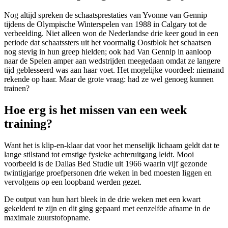
Nog altijd spreken de schaatsprestaties van Yvonne van Gennip
tijdens de Olympische Winterspelen van 1988 in Calgary tot de
verbeelding. Niet alleen won de Nederlandse drie keer goud in een
periode dat schaatssters uit het voormalig Oostblok het schaatsen
nog stevig in hun greep hielden; ook had Van Gennip in aanloop
naar de Spelen amper aan wedstrijden meegedaan omdat ze langere
tijd geblesseerd was aan haar voet. Het mogelijke voordeel: niemand
rekende op haar. Maar de grote vraag: had ze wel genoeg kunnen
trainen?
Hoe erg is het missen van een week
training?
Want het is klip-en-klaar dat voor het menselijk lichaam geldt dat te
lange stilstand tot ernstige fysieke achteruitgang leidt. Mooi
voorbeeld is de Dallas Bed Studie uit 1966 waarin vijf gezonde
twintigjarige proefpersonen drie weken in bed moesten liggen en
vervolgens op een loopband werden gezet.
De output van hun hart bleek in de drie weken met een kwart
gekelderd te zijn en dit ging gepaard met eenzelfde afname in de
maximale zuurstofopname.