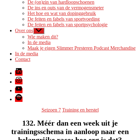
De (on)zin van hardloopschoenen
De ins en outs van de vermogensmeter
Het hoe en wat van dopinggebruik
De feiten en fabels van sportvoeding
De feiten en fabels van sportpsychologie
Over ons
Toon
submenu
Wie maken dit?
In de media
Maak je eigen Slimmer Presteren Podcast Merchandise
In de media
Contact
LinkedIn
Instagram
Youtube
Spotify
Categorieën
Seizoen 7
Training en herstel
132. Méér dan een week uit je
trainingsschema in aanloop naar een
belangrijke race: hoe erg is dat?