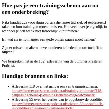
Hoe pas je een trainingsschema aan na
een onderbreking?
Niks handig dus voor duursporters die lange tijd ziek of geblesseerd
raken en hun trainingen moeten missen. Hoeveel lever je eigenlijk in
wanneer je een week niet fatsoenlijk kunt trainen?
En wat als je nog langer een gedwongen pauze moet nemen?
Zijn er misschien alternatieve manieren te bedenken om toch fit te
blijven?
e
We bespreken het in de 132
aflevering van de Slimmer Presteren
Podcast.
Handige bronnen en links:
Aflevering 118 over het aanpassen van trainingsschema:
https://slimmer-presteren-podcast.nl/training-en-herstel/118-
aanpassingen-aan-je-trainingsschema-mag-dat-zomaar/
Aflevering 55 over het verlies van je opgebouwde conditie:
https://slimmer-presteren-podcast.nl/seizoen-3/hoe-snel-heb-
je-conditieverlies-in-een-rustige-periode/